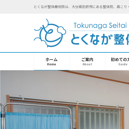
コ
ナ
とくなが整体療術院は、大分県別府市にある整体院、肩こり
ン
ビ
テ
ゲ
ン
ー
ツ
シ
へ
ョ
ス
ン
キ
に
ッ
移
ホーム
ご案内
初めての
プ
動
Home
About
Guide